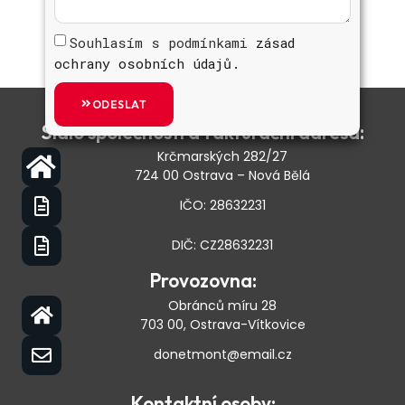
Souhlasím s podmínkami
zásad
ochrany osobních údajů.
ODESLAT
Sídlo společnosti a fakturační adresa:
Krčmarských 282/27
724 00 Ostrava – Nová Bělá
IČO: 28632231
DIČ: CZ28632231
Provozovna:
Obránců míru 28
703 00, Ostrava-Vítkovice
donetmont@email.cz
Kontaktní osoby: